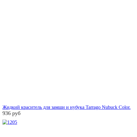
Жидкий краситель для замши и нубука Tarrago Nubuck Color.
936 руб