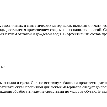
, текстильных и синтетических материалов, включая климатичес
 воды достигается применением современных нано-технологий. С
ься пятнам от талой и дождевой воды. В эффективный состав про
 мл.
ь от пыли и грязи. Сильно встряхнуть баллон и произвести расп
атывать обувь пропиткой для любых материалов следует до пол
сыхания обработать изделие средствами по уходу за обувью. В д