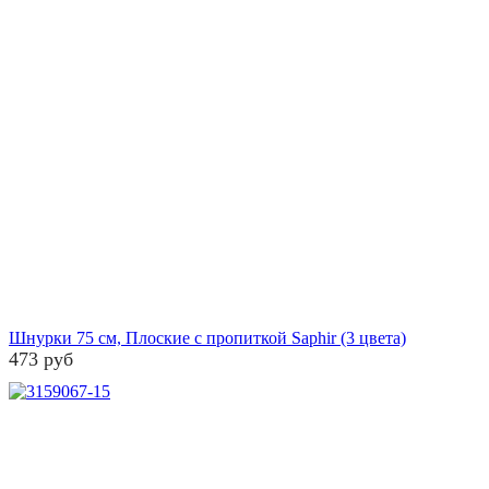
Шнурки 75 см, Плоские с пропиткой Saphir (3 цвета)
473 руб