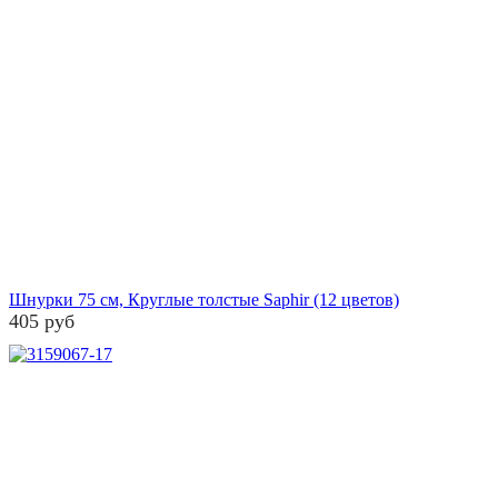
Шнурки 75 см, Круглые толстые Saphir (12 цветов)
405 руб