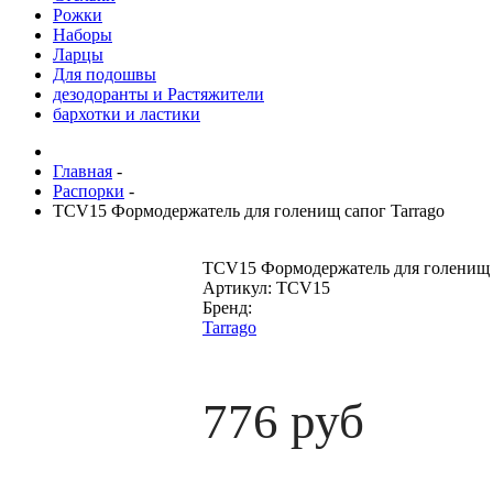
Рожки
Наборы
Ларцы
Для подошвы
дезодоранты и Растяжители
бархотки и ластики
Главная
-
Распорки
-
TCV15 Формодержатель для голенищ сапог Tarrago
TCV15 Формодержатель для голенищ с
Артикул:
TCV15
Бренд:
Tarrago
776 руб