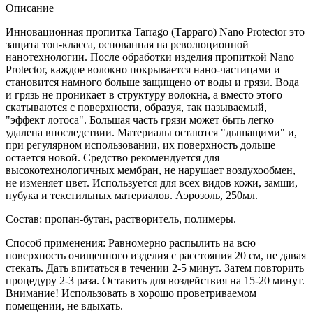
Описание
Инновационная пропитка Tarrago (Тарраго) Nano Protector это
защита топ-класса, основанная на революционной
нанотехнологии. После обработки изделия пропиткой Nano
Protector, каждое волокно покрывается нано-частицами и
становится намного больше защищено от воды и грязи. Вода
и грязь не проникает в структуру волокна, а вместо этого
скатываются с поверхности, образуя, так называемый,
"эффект лотоса". Большая часть грязи может быть легко
удалена впоследствии. Материалы остаются "дышащими" и,
при регулярном использовании, их поверхность дольше
остается новой. Средство рекомендуется для
высокотехнологичных мембран, не нарушает воздухообмен,
не изменяет цвет. Используется для всех видов кожи, замши,
нубука и текстильных материалов. Аэрозоль, 250мл.
Состав: пропан-бутан, растворитель, полимеры.
Способ применения: Равномерно распылить на всю
поверхность очищенного изделия с расстояния 20 см, не давая
стекать. Дать впитаться в течении 2-5 минут. Затем повторить
процедуру 2-3 раза. Оставить для воздействия на 15-20 минут.
Внимание! Использовать в хорошо проветриваемом
помещении, не вдыхать.