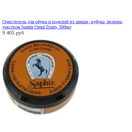
Очиститель для обуви и изделий из замши, нубука, велюра,
текстиля Saphir Omni Daim, 500мл
9 405 руб