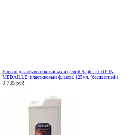
Лосьон для обуви и кожаных изделий Saphir LOTION
MEDAILLE, пластиковый флакон, 125мл. (бесцветный)
3 735 руб