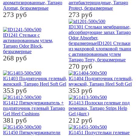
ароматизированные, Tarrago
антибактерицидные, Tarrago
Aromat, безразмерные
Protect, безразмерные
273 руб
273 руб
ID1301 Стельки мембранные,
абсорбирующие запах Tarrago
ID1241 Стельки с
Odor Absorber,
активированным углем,
безразмерныеID1201 Стельки
Tarrago Odor Block,
из махровой хлопковой ткани
безразмерные
с активированным углем
268 руб
Tarrago Terry, безразмерные
270 руб
IG1403 Подпяточник гелевый,
IG1404 Подпяточник гелевый,
женский, Tarrago Heel Soft Gel
мужской, Tarrago Heel Soft Gel
353 руб
353 руб
IG1412 Пяткоудерживатель +
IG1413 Полоски гелевые под
подпяточник гелевый Tarrago
ремешки, Tarrago Strips Help
Gel Heel Cushions
Gel (4шт.)
381 руб
212 руб
IG1450 Пяткоудерживатели
IG1451 Полустельки гелевые