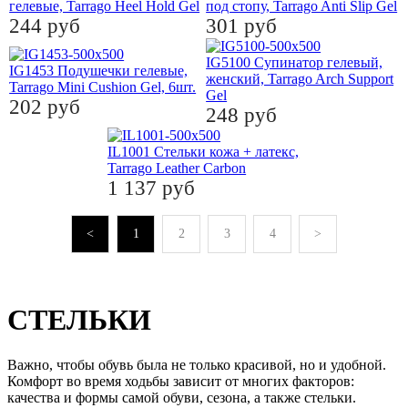
гелевые, Tarrago Heel Hold Gel
под стопу, Tarrago Anti Slip Gel
244 руб
301 руб
IG5100 Cупинатор гелевый,
IG1453 Подушечки гелевые,
женский, Tarrago Arch Support
Tarrago Mini Cushion Gel, 6шт.
Gel
202 руб
248 руб
IL1001 Стельки кожа + латекс,
Tarrago Leather Carbon
1 137 руб
Н
1
2
3
4
В
СТЕЛЬКИ
Важно, чтобы обувь была не только красивой, но и удобной.
Комфорт во время ходьбы зависит от многих факторов:
качества и формы самой обуви, сезона, а также стельки.