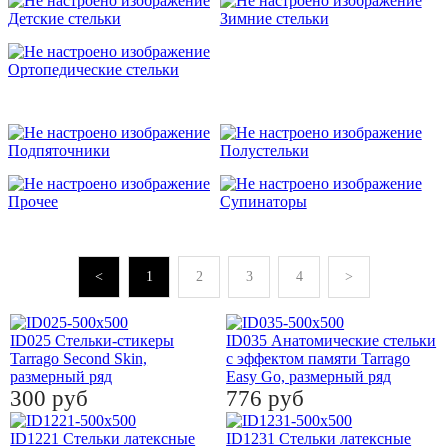
Детские стельки
Зимние стельки
Ортопедические стельки
Подпяточники
Полустельки
Прочее
Супинаторы
Н
1
2
3
4
В
ID025 Стельки-стикеры
ID035 Анатомические стельки
Tarrago Second Skin,
с эффектом памяти Tarrago
размерный ряд
Easy Go, размерный ряд
300 руб
776 руб
ID1221 Стельки латексные
ID1231 Стельки латексные