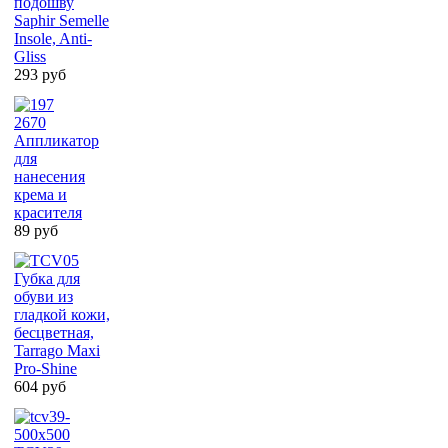
подошву
Saphir Semelle
Insole, Anti-
Gliss
293 руб
2670
Аппликатор
для
нанесения
крема и
красителя
89 руб
Губка для
обуви из
гладкой кожи,
бесцветная,
Tarrago Maxi
Pro-Shine
604 руб