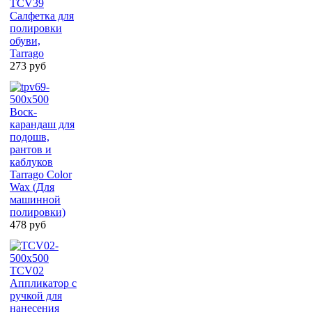
TCV39
Салфетка для
полировки
обуви,
Tarrago
273 руб
Воск-
карандаш для
подошв,
рантов и
каблуков
Tarrago Color
Wax (Для
машинной
полировки)
478 руб
TCV02
Аппликатор с
ручкой для
нанесения